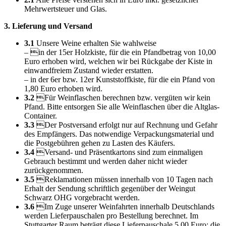
Mehrwertsteuer und Glas.
3. Lieferung und Versand
3.1
Unsere Weine erhalten Sie wahlweise
– in der 15er Holzkiste, für die ein Pfandbetrag von 10,00
Euro erhoben wird, welchen wir bei Rückgabe der Kiste in
einwandfreiem Zustand wieder erstatten.
– in der 6er bzw. 12er Kunststoffkiste, für die ein Pfand von
1,80 Euro erhoben wird.
3.2
Für Weinflaschen berechnen bzw. vergüten wir kein
Pfand. Bitte entsorgen Sie alle Weinflaschen über die Altglas-
Container.
3.3
Der Postversand erfolgt nur auf Rechnung und Gefahr
des Empfängers. Das notwendige Verpackungsmaterial und
die Postgebühren gehen zu Lasten des Käufers.
3.4
Versand- und Präsentkartons sind zum einmaligen
Gebrauch bestimmt und werden daher nicht wieder
zurückgenommen.
3.5
Reklamationen müssen innerhalb von 10 Tagen nach
Erhalt der Sendung schriftlich gegenüber der Weingut
Schwarz OHG vorgebracht werden.
3.6
Im Zuge unserer Weinfahrten innerhalb Deutschlands
werden Lieferpauschalen pro Bestellung berechnet. Im
Stuttgarter Raum beträgt diese Lieferpauschale 5,00 Euro; die