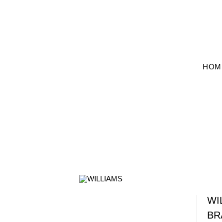
Anmelden
HOM
WI
BR